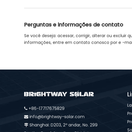
Perguntas e informações de contato
Se você deseja: acessar, corrigir, alterar ou excl
informações, entre em contato conosco por e -mail 
L
La
+86-17717675829

Pr
info@brightway-solar.com

Pr
Shanghai: D203, 2º andar, No. 299

So