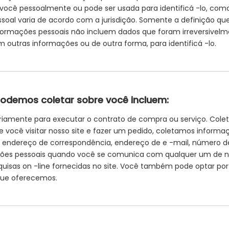
a você pessoalmente ou pode ser usada para identificá -lo, co
soal varia de acordo com a jurisdição. Somente a definição qu
s informações pessoais não incluem dados que foram irreversiv
outras informações ou de outra forma, para identificá -lo.
podemos coletar sobre você incluem:
ariamente para executar o contrato de compra ou serviço. Col
e você visitar nosso site e fazer um pedido, coletamos inform
, endereço de correspondência, endereço de e -mail, número de
ções pessoais quando você se comunica com qualquer um de 
quisas on -line fornecidas no site. Você também pode optar por
que oferecemos.