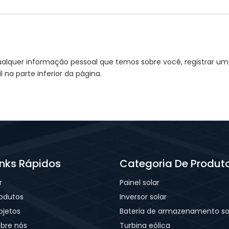
uir qualquer informação pessoal que temos sobre você, registra
na parte inferior da página.
inks Rápidos
Categoria De Produt
r
Painel solar
odutos
Inversor solar
ojetos
Bateria de armazenamento so
bre nós
Turbina eólica