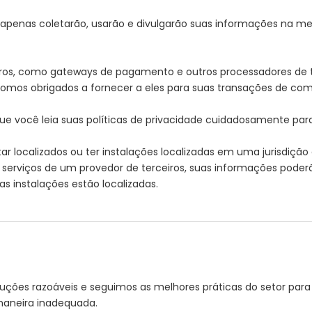
 apenas coletarão, usarão e divulgarão suas informações na med
ceiros, como gateways de pagamento e outros processadores de
 somos obrigados a fornecer a eles para suas transações de com
 você leia suas políticas de privacidade cuidadosamente par
 localizados ou ter instalações localizadas em uma jurisdição 
serviços de um provedor de terceiros, suas informações poderão
as instalações estão localizadas.
ões razoáveis ​​e seguimos as melhores práticas do setor para g
 maneira inadequada.